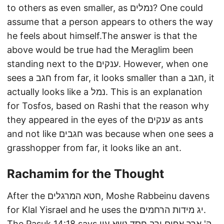
to others as even smaller, as נמלים? One could
assume that a person appears to others the way
he feels about himself.The answer is that the
above would be true had the Meraglim been
standing next to the ענקים. However, when one
sees a חגב from far, it looks smaller than a חגב, it
actually looks like a נמל. This is an explanation
for Tosfos, based on Rashi that the reason why
they appeared in the eyes of the ענקים as ants
and not like חגבים was because when one sees a
grasshopper from far, it looks like an ant.
Rachamim for the Thought
After the חטא המרגלים, Moshe Rabbeinu davens
for Klal Yisrael and he uses the יג מידות הרחמים.
The Pasuk 14:18 says ה' ארך אפים ורב חסד נשא עון