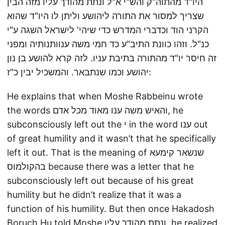
היו"ד מהתוה"ק והש"י א"ל ונתת מהודך עליו מזה הבין
שצריך למסור את התורה ליהושע וליתן לו היו"ד שהוא
הקרני הוד וכדברי המדרש כדי שיהי' לישראל השגה ע"י
כנ"ל. וזהו כוונת התיב"ע כד חמי משה ענוותנותיה ומפני
זה חיסר יו"ד מהתורה בתיבת עניו. לזה קרא להושע בן נון
יהושע וכמו שנתבאר. והמשכיל יבין כ"ז:
He explains that when Moshe Rabbeinu wrote
the words והאיש משה ענו מאוד מכל אדם, he
subconsciously left out the י in the word ענו out
of great humility and it wasn’t that he specifically
left it out. That is the meaning of שנשאר קימעא
בהקולמוס because there was a letter that he
subconsciously left out because of his great
humility but he didn’t realize that it was a
function of his humility. But then once Hakadosh
Boruch Hu told Moshe ונתת מהודך עליו, he realized