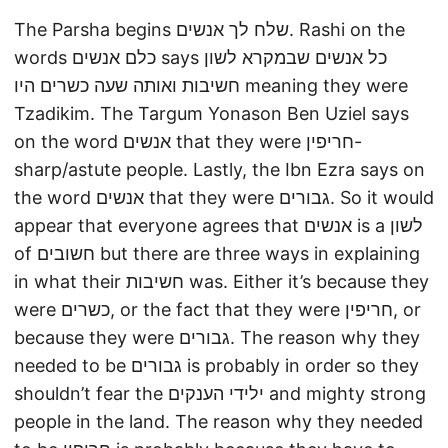
The Parsha begins שלח לך אנשים. Rashi on the
words כלם אנשים says כל אנשים שבמקרא לשון
חשיבות ואותה שעה כשרים היו meaning they were
Tzadikim. The Targum Yonason Ben Uziel says
on the word אנשים that they were חריפין-
sharp/astute people. Lastly, the Ibn Ezra says on
the word אנשים that they were גבורים. So it would
appear that everyone agrees that אנשים is a לשון
of חשובים but there are three ways in explaining
in what their חשיבות was. Either it’s because they
were כשרים, or the fact that they were חריפין, or
because they were גבורים. The reason why they
needed to be גבורים is probably in order so they
shouldn’t fear the ילידי הענקים and mighty strong
people in the land. The reason why they needed