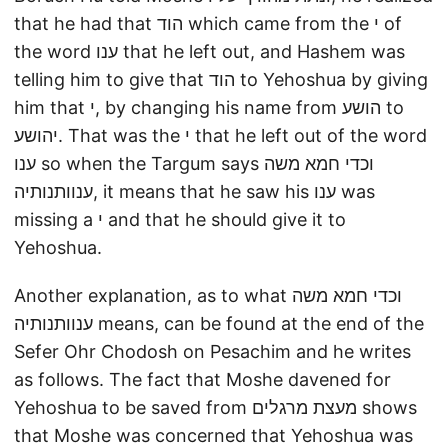
that he had that הוד which came from the י of
the word ענו that he left out, and Hashem was
telling him to give that הוד to Yehoshua by giving
him that י, by changing his name from הושע to
יהושע. That was the י that he left out of the word
ענו so when the Targum says וכדי חמא משה
ענוותנותיה, it means that he saw his ענו was
missing a י and that he should give it to
Yehoshua.
Another explanation, as to what וכדי חמא משה
ענוותנותיה means, can be found at the end of the
Sefer Ohr Chodosh on Pesachim and he writes
as follows. The fact that Moshe davened for
Yehoshua to be saved from מעצת מרגלים shows
that Moshe was concerned that Yehoshua was