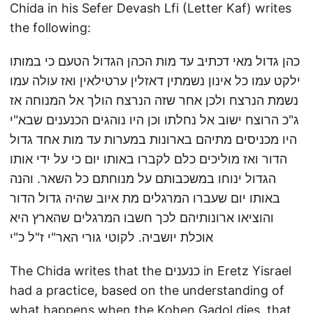
Chida in his Sefer Devash Lfi (Letter Kaf) writes
the following:
כהן גדול מאי דכתיב עד מות הכהן הגדול הטעם כי במותו
ילקט עמו כל אינון נשמתין דאזלין ערטילאין ואז עולה עמו
נשמת הנרצח ולכן אחר שזה הנרצח הולך אל המנוחה אז
ג"כ הרוצח ישוב אל נחלתו וכן היו נוהגים הכנענים שבא"י
היו מכניסים מתיהם בארונות במערות עד מות אחד גדול
הדור ואז מוליכים כלם לקברו באותו יום כי על ידי אותו
הגדול ינוחו במשכבותם על מנוחתם כל השאר. והנה
באותו יום שעברו המרגלים מת איוב שהיה גדול הדור
והוציאו ארונותיהם לכך חשבו המרגלים שהארץ היא
אוכלת יושביה. לקוטי גורי האר"י ז"ל כ"י
The Chida writes that the כנענים in Eretz Yisrael
had a practice, based on the understanding of
what happens when the Kohen Gadol dies, that