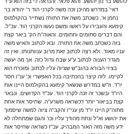
להושע בר נון יהושע. והוא פלאי. והנראה לי בזה הוא ע"ד
דאי' במדרש מהיכן זכה משה לקרני הוד ר' יהודא בר
נחמן א'. כשכתב משה את התורה נשתייר בהקולמוס
קימעא והעבירו על ראשו ומשם נעשו הקרני הוד. עכ"ל.
והם דברים סתומים וחתומים. והאוה"ח הק' ביאר קצת
בזה כשכתב משה את התורה. ובא לכתוב והאיש משה
עניו מאוד. ולא רצה לכתוב זאת מרוב ענוותנותו. ואין זה
מגדר הענוה לכתוב ע"ע שבח גדול כזה. אך מה יעשה
בציוי הבורא בהוב"ש שציוה עליו לכתוב ומוכרח הוא
לקיימו. לזה קיצר בהכתיבה בכל האפשרי וכ' ענ"ו חסר
יו"ד. וז"ש במדרש שנשאר קימעא בהקולמוס היינו אות
היו"ד ובשכר זה זכה לקרני הוד. עכ"ד הקדושים. ונבאר
קצת בביאור יותר דכשראה משרע"ה. שחיסר אות אחת
מתוה"ק היינו יו"ד מן עני"ו והקב"ה ציוה למשה שיסמוך
את יהושע וא"ל ונתת מהודך עליו וכו' והגם שמתחלה לא
ידע משה מזה האור המבהיק. עכ"ז כשראה שחיסר אות